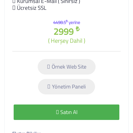
Kurumsal E-Mail ( Sınırsız )
Ücretsiz SSL
₺
4498.5
yerine
₺
2999
( Herşey Dahil )
Örnek Web Site
Yönetim Paneli
Satın Al