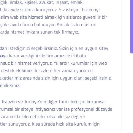
ağlık, emlak, kişisel, avukat, inşaat, emlak,
 düzeyde sitenizi kuruyoruz. Siz isteyin, biz en iyi
slim web site hizmeti almak için sizlerde güvenilir bir
 çok sayıda firma bulunuyor. Ancak sizlere üstün
larda hizmet imkanı sunan tek firmayız.
n istediğinizi seçebilirsiniz. Sizin için en uygun siteyi
ma
ya karar verdiğinizde firmamız ile irtibata
unsuz bir hizmet veriyoruz. Yıllardır kurumlar için web
destek ekibimiz ile sizlere her zaman yardımcı
tlerimiz arasında sizin için uygun olanı seçebilirsiniz.
bilirsiniz.
, Trabzon ve Türkiye’nin diğer tüm illeri için kurumsal
rumsal bir siteye ihtiyacınız var ise profesyonel düzeyde
 Aramızda kilometreler olsa bile siz değerli
tler sunuyoruz. Kısa sürede hızlı site kurulum için