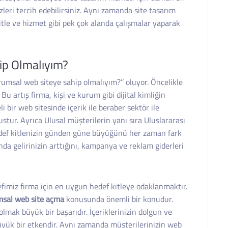
leri tercih edebilirsiniz. Aynı zamanda site tasarım
itle ve hizmet gibi pek çok alanda çalışmalar yaparak
ip Olmalıyım?
rumsal web siteye sahip olmalıyım?’’ oluyor. Öncelikle
u artış firma, kişi ve kurum gibi dijital kimliğin
i bir web sitesinde içerik ile beraber sektör ile
tur. Ayrıca Ulusal müşterilerin yanı sıra Uluslararası
edef kitlenizin günden güne büyüğünü her zaman fark
da gelirinizin arttığını, kampanya ve reklam giderleri
fimiz firma için en uygun hedef kitleye odaklanmaktır.
sal web site açma
konusunda önemli bir konudur.
lmak büyük bir başarıdır. İçeriklerinizin dolgun ve
büyük bir etkendir. Aynı zamanda müşterilerinizin web