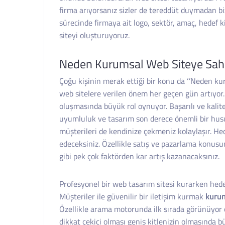
firma arıyorsanız sizler de tereddüt duymadan biz
sürecinde firmaya ait logo, sektör, amaç, hedef k
siteyi oluşturuyoruz.
Neden Kurumsal Web Siteye Sah
Çoğu kişinin merak ettiği bir konu da ‘’Neden ku
web sitelere verilen önem her geçen gün artıyor. B
oluşmasında büyük rol oynuyor. Başarılı ve kalitel
uyumluluk ve tasarım son derece önemli bir husus
müşterileri de kendinize çekmeniz kolaylaşır. H
edeceksiniz. Özellikle satış ve pazarlama konusun
gibi pek çok faktörden kar artış kazanacaksınız.
Profesyonel bir web tasarım sitesi kurarken hede
Müşteriler ile güvenilir bir iletişim kurmak
kurum
Özellikle arama motorunda ilk sırada görünüyor o
dikkat çekici olması geniş kitlenizin olmasında 