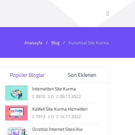
Anasayfa
Blog
Kurumsal Site Kurma
Popüler Bloglar
Son Eklenen
İnternetten Site Kurma
3910
0
09.11.2022
Kaliteli Site Kurma Hizmetleri
7913
0
14.11.2022
Ücretsiz İnternet Sitesi Kur