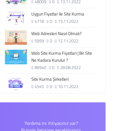
48009
0
13.11.2022
Uygun Fiyatlar ile Site Kurma
4718
0
15.11.2022
Web Adresleri Nasıl Olmalı?
5959
0
12.11.2022
Web Site Kurma Fiyatları | Bir Site
Ne Kadara Kurulur ?
86940
0
28.08.2022
Site Kurma Şirketleri
4545
0
10.11.2022
Yardıma mı ihtiyacınız var?
Bizimle İletişime geçebilirsiniz.