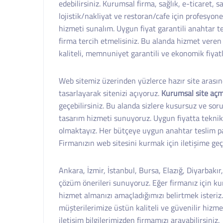
edebilirsiniz. Kurumsal firma, sağlık, e-ticaret, s
lojistik/nakliyat ve restoran/cafe için profesyonel
hizmeti sunalım. Uygun fiyat garantili anahtar te
firma tercih etmelisiniz. Bu alanda hizmet veren
kaliteli, memnuniyet garantili ve ekonomik fiyat
Web sitemiz üzerinden yüzlerce hazır site arasında
tasarlayarak sitenizi açıyoruz.
Kurumsal site aç
geçebilirsiniz. Bu alanda sizlere kusursuz ve sor
tasarım hizmeti sunuyoruz. Uygun fiyatta teknik 
olmaktayız. Her bütçeye uygun anahtar teslim pake
Firmanızın web sitesini kurmak için iletişime geçe
Ankara, İzmir, İstanbul, Bursa, Elazığ, Diyarbakır
çözüm önerileri sunuyoruz. Eğer firmanız için ku
hizmet almanızı amaçladığımızı belirtmek isteriz.
müşterilerimize üstün kaliteli ve güvenilir hizme
iletişim bilgilerimizden firmamızı arayabilirsiniz.