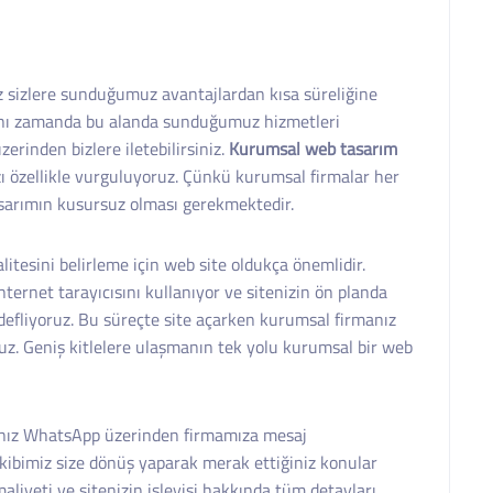
z sizlere sunduğumuz avantajlardan kısa süreliğine
 Aynı zamanda bu alanda sunduğumuz hizmetleri
rinden bizlere iletebilirsiniz.
Kurumsal web tasarım
ı özellikle vurguluyoruz. Çünkü kurumsal firmalar her
asarımın kusursuz olması gerekmektedir.
tesini belirleme için web site oldukça önemlidir.
internet tarayıcısını kullanıyor ve sitenizin ön planda
edefliyoruz. Bu süreçte site açarken kurumsal firmanız
uz. Geniş kitlelere ulaşmanın tek yolu kurumsal bir web
rsanız WhatsApp üzerinden firmamıza mesaj
ekibimiz size dönüş yaparak merak ettiğiniz konular
aliyeti ve sitenizin işleyişi hakkında tüm detayları