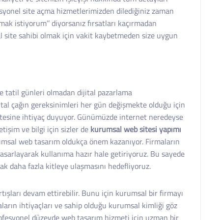
syonel site açma hizmetlerimizden dilediğiniz zaman
urmak istiyorum’’ diyorsanız fırsatları kaçırmadan
al site sahibi olmak için vakit kaybetmeden size uygun
e tatil günleri olmadan dijital pazarlama
ital çağın gereksinimleri her gün değişmekte olduğu için
itesine ihtiyaç duyuyor. Günümüzde internet neredeyse
tişim ve bilgi için sizler de
kurumsal web sitesi yapımı
urumsal web tasarım oldukça önem kazanıyor. Firmaların
 tasarlayarak kullanıma hazır hale getiriyoruz. Bu sayede
ak daha fazla kitleye ulaşmasını hedefliyoruz.
tışları devam ettirebilir. Bunu için kurumsal bir firmayı
ların ihtiyaçları ve sahip olduğu kurumsal kimliği göz
ofesyonel düzeyde web tasarım hizmeti için uzman bir