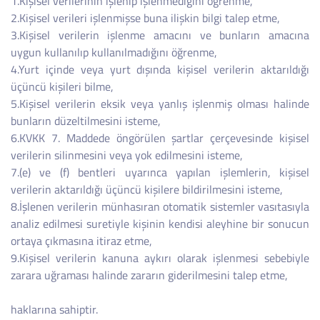
1.Kişisel verilerinin işlenip işlenmediğini öğrenme,
2.Kişisel verileri işlenmişse buna ilişkin bilgi talep etme,
3.Kişisel verilerin işlenme amacını ve bunların amacına
uygun kullanılıp kullanılmadığını öğrenme,
4.Yurt içinde veya yurt dışında kişisel verilerin aktarıldığı
üçüncü kişileri bilme,
5.Kişisel verilerin eksik veya yanlış işlenmiş olması halinde
bunların düzeltilmesini isteme,
6.KVKK 7. Maddede öngörülen şartlar çerçevesinde kişisel
verilerin silinmesini veya yok edilmesini isteme,
7.(e) ve (f) bentleri uyarınca yapılan işlemlerin, kişisel
verilerin aktarıldığı üçüncü kişilere bildirilmesini isteme,
8.İşlenen verilerin münhasıran otomatik sistemler vasıtasıyla
analiz edilmesi suretiyle kişinin kendisi aleyhine bir sonucun
ortaya çıkmasına itiraz etme,
9.Kişisel verilerin kanuna aykırı olarak işlenmesi sebebiyle
zarara uğraması halinde zararın giderilmesini talep etme,
haklarına sahiptir.