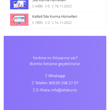
4086
0
16.11.2022
Kaliteli Site Kurma Hizmetleri
7895
0
14.11.2022
Yardıma mı ihtiyacınız var?
Bizimle İletişime geçebilirsiniz.
Whatsapp
Telefon: 90539 258 27 07
E-Posta:
info@sitekur.tc