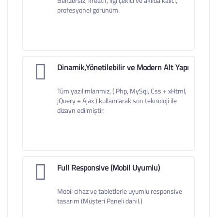
Benzersiz, kreatif, ilgi çekici ve akılda kalıcı,
profesyonel görünüm.
Dinamik,Yönetilebilir ve Modern Alt Yapı
Tüm yazılımlarımız, ( Php, MySql, Css + xHtml,
jQuery + Ajax ) kullanılarak son teknoloji ile
dizayn edilmiştir.
Full Responsive (Mobil Uyumlu)
Mobil cihaz ve tabletlerle uyumlu responsive
tasarım (Müşteri Paneli dahil.)