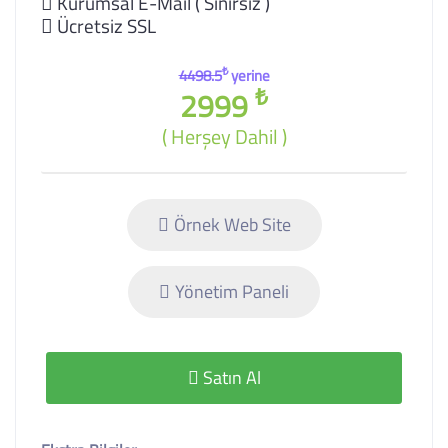
Kurumsal E-Mail ( Sınırsız )
Ücretsiz SSL
₺
4498.5
yerine
₺
2999
( Herşey Dahil )
Örnek Web Site
Yönetim Paneli
Satın Al